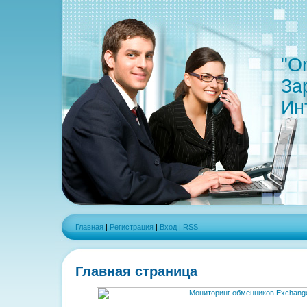
"On
За
Ин
Главная
|
Регистрация
|
Вход
|
RSS
Главная страница